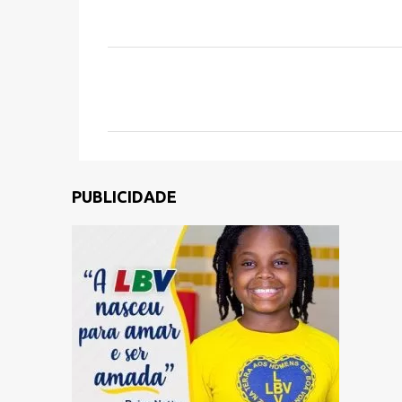
C
o
m
e
n
PUBLICIDADE
t
á
r
i
o
s